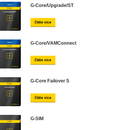
G-Core/Upgrade/ST
Čtěte více
G-Core/VAMConnect
Čtěte více
G-Core Failover S
Čtěte více
G-SIM