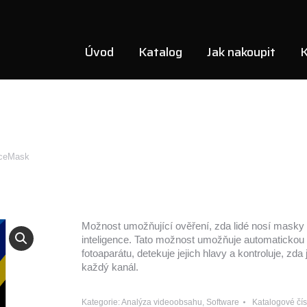
Úvod
Katalog
Jak nakoupit
K
aceMask
Možnost umožňující ověření, zda lidé nosí masky
inteligence. Tato možnost umožňuje automatickou
fotoaparátu, detekuje jejich hlavy a kontroluje, zd
každý kanál.
Kategorie:
Analýza videoobsahu
,
Software
Katalogové čís