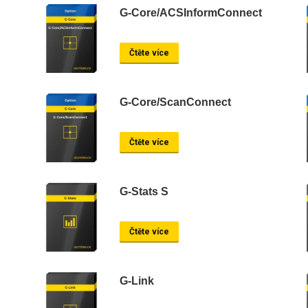
G-Core/ACSInformConnect
Čtěte více
G-Core/ScanConnect
Čtěte více
G-Stats S
Čtěte více
G-Link