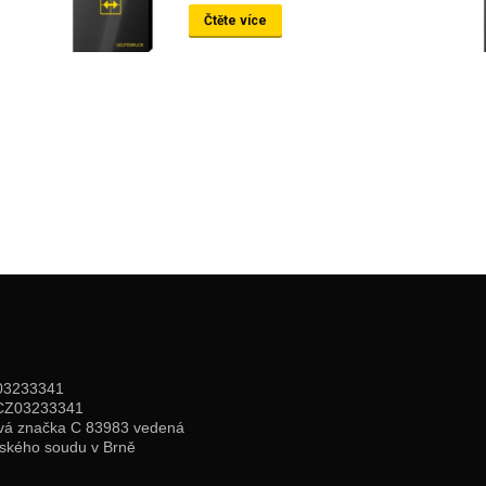
Čtěte více
03233341
CZ03233341
vá značka C 83983 vedená
jského soudu v Brně