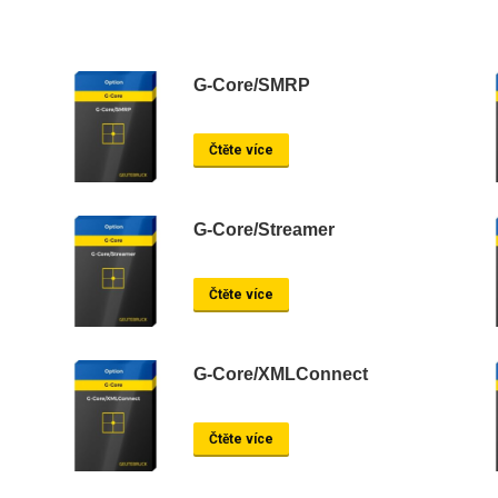
G-Core/SMRP
Čtěte více
G-Core/Streamer
Čtěte více
G-Core/XMLConnect
Čtěte více