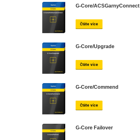
G-Core/ACSGarnyConnect
Čtěte více
G-Core/Upgrade
Čtěte více
G-Core/Commend
Čtěte více
G-Core Failover