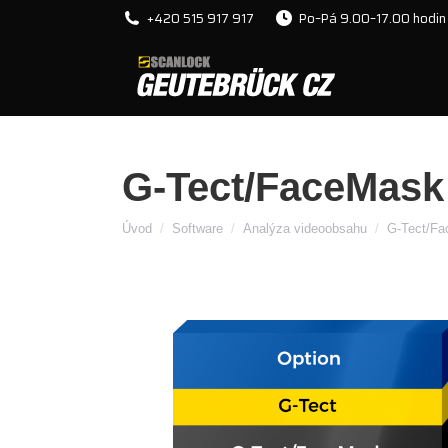
+420 515 917 917
Po–Pá 9.00–17.00 hodin
G-Tect/FaceMask
You are here:
Úvod
Software
Analýza videoobsahu
G-Tect/F