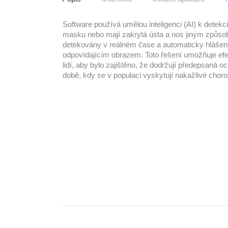
Software používá umělou inteligenci (AI) k detekci
masku nebo mají zakrytá ústa a nos jiným způs
detekovány v reálném čase a automaticky hlášeny
odpovídajícím obrazem. Toto řešení umožňuje efe
lidí, aby bylo zajištěno, že dodržují předepsaná 
době, kdy se v populaci vyskytují nakažlivé choro