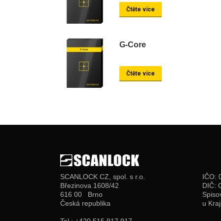
Čtěte více
G-Core
Čtěte více
SCANLOCK CZ, spol. s r.o.
IČO: 
Březinova 1608/42
DIČ: 
616 00 Brno
Spiso
Česká republika
u Kra
Tel.: +420 515 917 917