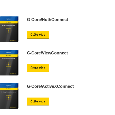
G-Core/HuthConnect
Čtěte více
G-Core/ViewConnect
Čtěte více
G-Core/ActiveXConnect
Čtěte více