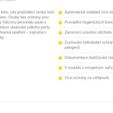
 toho, zda projíždějící osoby nosí
Automatické ovládání více o
obem. Osoby bez ochrany jsou
 řídícímu personálu spolu s
Provádění hygienických kon
ktivní sledování velkého počtu
ochranná opatření – zejména v
Zamezení uzavření obchodu
by.
Zvyšování individuální ochr
patogenů
Dokumentace dodržování st
V souladu s evropským naříz
Více ochrany na veřejnosti.