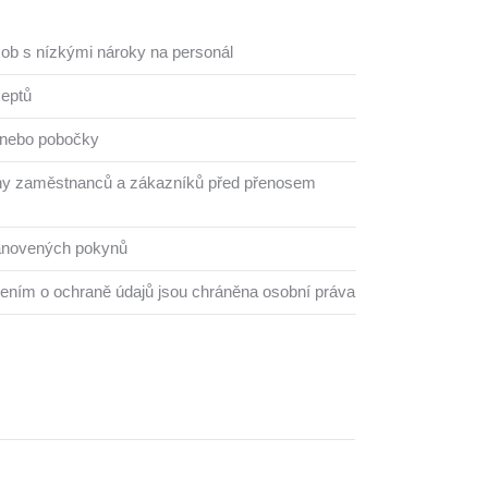
sob s nízkými nároky na personál
ceptů
 nebo pobočky
any zaměstnanců a zákazníků před přenosem
anovených pokynů
ením o ochraně údajů jsou chráněna osobní práva