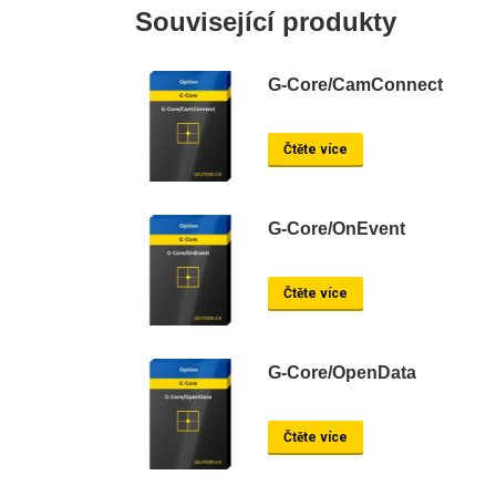
Související produkty
G-Core/CamConnect
Čtěte více
G-Core/OnEvent
Čtěte více
G-Core/OpenData
Čtěte více