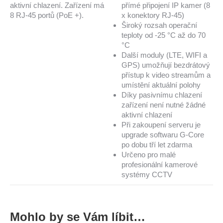
aktivní chlazení. Zařízení má
přímé připojení IP kamer (8
8 RJ-45 portů (PoE +).
x konektory RJ-45)
Široký rozsah operační
teploty od -25 °C až do 70
°C
Další moduly (LTE, WIFI a
GPS) umožňují bezdrátový
přístup k video streamům a
umístění aktuální polohy
Díky pasivnímu chlazení
zařízení není nutné žádné
aktivní chlazení
Při zakoupení serveru je
upgrade softwaru G-Core
po dobu tří let zdarma
Určeno pro malé
profesionální kamerové
systémy CCTV
Mohlo by se Vám líbit…