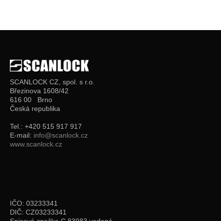
SCANLOCK CZ, spol. s r.o.
Březinova 1608/42
616 00 Brno
Česká republika
Tel.: +420 515 917 917
E-mail:
info@scanlock.cz
www.scanlock.cz
IČO: 03233341
DIČ: CZ03233341
Spisová značka C 83983 vedená